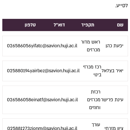
לסייע.
שם
תקפיד
דוא"ל
טלפון
ראש מדור
יפעת כהן
yifatc@savion.huji.ac.il
026586056
מכרזים
רכז מכרזי
יאיר בצלאל
yairbez@savion.huji.ac.il
025880194
בינוי
רכזת
עינת פרישר
מכרזים
einatf@savion.huji.ac.il
026586058
וחוזים
עורך
ציון מזרחי
zionm@savion.huji.ac.il
025881273